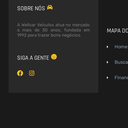
SOBRE NÓS
A Wellcar Veículos atua no mercado
MAPA DO
a mais de 30 anos, fundada em
1992 para trazer bons negócios.
Home
SIGA A GENTE
Busca
F
I
a
n
c
s
Financ
e
t
b
a
o
g
o
r
k
a
m