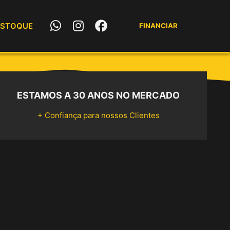
W
I
F
ESTOQUE
FINANCIAR
h
n
a
a
s
c
t
t
e
s
a
b
a
g
o
p
r
o
ESTAMOS A 30 ANOS NO MERCADO
p
a
k
+ Confiança para nossos Clientes
m