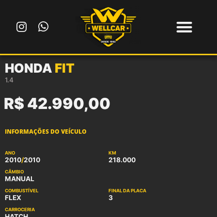
Ir
para
I
W
o
n
h
conteúdo
s
a
t
t
HONDA
FIT
a
s
g
a
1.4
r
p
R$ 42.990,00
a
p
m
INFORMAÇÕES DO VEÍCULO
ANO
KM
2010
/
2010
218.000
CÂMBIO
MANUAL
COMBUSTÍVEL
FINAL DA PLACA
FLEX
3
CARROCERIA
HATCH