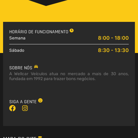
HORÁRIO DE FUNCIONAMENTO
8:00 - 18:00
Semana
8:30 - 13:30
Sábado
SOBRE NÓS
A Wellcar Veículos atua no mercado a mais de 30 anos,
fundada em 1992 para trazer bons negócios.
SIGA A GENTE
F
I
a
n
c
s
e
t
b
a