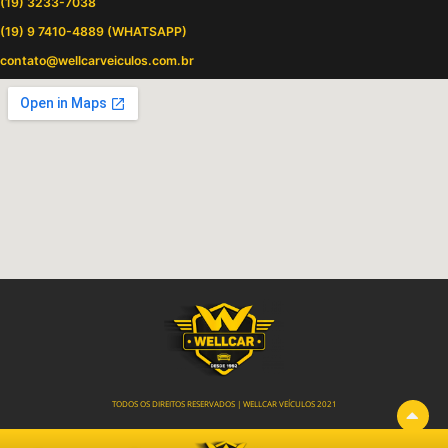
(19) 3233-7038
(19) 9 7410-4889 (WHATSAPP)
contato@wellcarveiculos.com.br
TODOS OS DIREITOS RESERVADOS | WELLCAR VEÍCULOS 2021