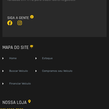
SIGA A GENTE
F
I
a
n
c
s
e
t
b
a
MAPA DO SITE
o
g
o
r
k
a
Home
Estoque
m
Buscar Veículo
Compramos seu Veículo
Financiar Veículo
NOSSA LOJA