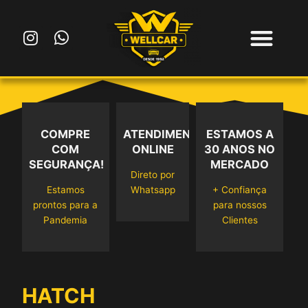
Ir
para
I
W
o
n
h
conteúdo
s
a
t
t
a
s
g
a
r
p
COMPRE
ATENDIMENTO
ESTAMOS A
a
p
COM
ONLINE
30 ANOS NO
m
SEGURANÇA!
MERCADO
Direto por
Estamos
Whatsapp
+ Confiança
prontos para a
para nossos
Pandemia
Clientes
HATCH