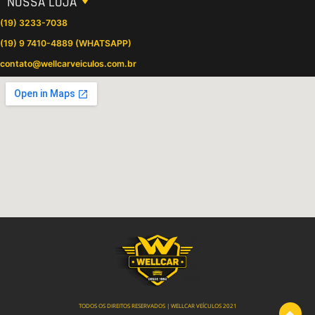
NOSSA LOJA
(19) 3233-7038
(19) 9 7410-4889 (WHATSAPP)
contato@wellcarveiculos.com.br
TODOS OS DIREITOS RESERVADOS | WELLCAR VEÍCULOS 2021