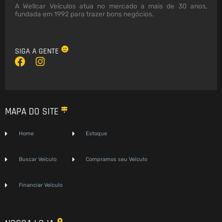
A Wellcar Veículos atua no mercado a mais de 30 anos,
fundada em 1992 para trazer bons negócios.
SIGA A GENTE
F
I
a
n
c
s
e
t
b
a
MAPA DO SITE
o
g
o
r
k
a
Home
Estoque
m
Buscar Veículo
Compramos seu Veículo
Financiar Veículo