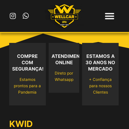
Ir
para
I
W
o
n
h
conteúdo
s
a
t
t
a
s
g
a
r
p
COMPRE
ATENDIMENTO
ESTAMOS A
a
p
COM
ONLINE
30 ANOS NO
m
SEGURANÇA!
MERCADO
Direto por
Estamos
Whatsapp
+ Confiança
prontos para a
para nossos
Pandemia
Clientes
KWID