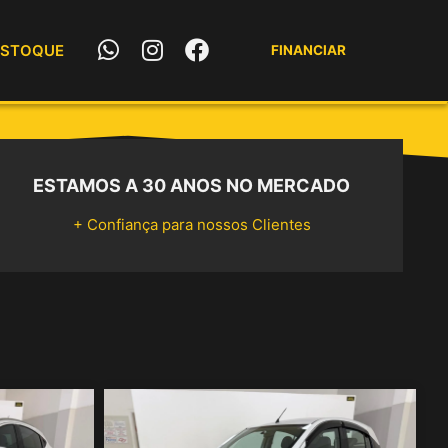
W
I
F
ESTOQUE
FINANCIAR
h
n
a
a
s
c
t
t
e
s
a
b
a
g
o
p
r
o
ESTAMOS A 30 ANOS NO MERCADO
p
a
k
+ Confiança para nossos Clientes
m