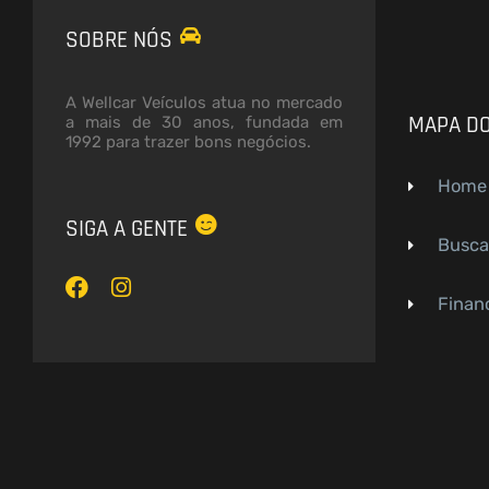
SOBRE NÓS
A Wellcar Veículos atua no mercado
MAPA DO
a mais de 30 anos, fundada em
1992 para trazer bons negócios.
Home
SIGA A GENTE
Busca
F
I
a
n
c
s
Financ
e
t
b
a
o
g
o
r
k
a
m