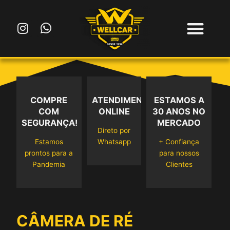
Ir
para
I
W
o
n
h
conteúdo
s
a
t
t
a
s
g
a
r
p
COMPRE
ATENDIMENTO
ESTAMOS A
a
p
COM
ONLINE
30 ANOS NO
m
SEGURANÇA!
MERCADO
Direto por
Estamos
Whatsapp
+ Confiança
prontos para a
para nossos
Pandemia
Clientes
CÂMERA DE RÉ