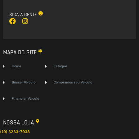
SIGA A GENTE
F
I
a
n
c
s
e
t
b
a
MAPA DO SITE
o
g
o
r
k
a
Home
Estoque
m
Buscar Veículo
Compramos seu Veículo
Financiar Veículo
NOSSA LOJA
(19) 3233-7038